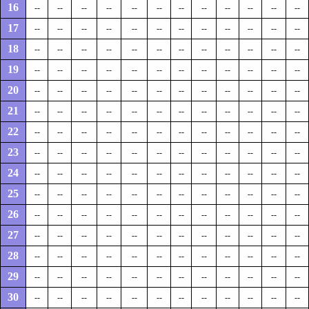
16
--
--
--
--
--
--
--
--
--
--
--
--
17
--
--
--
--
--
--
--
--
--
--
--
--
18
--
--
--
--
--
--
--
--
--
--
--
--
19
--
--
--
--
--
--
--
--
--
--
--
--
20
--
--
--
--
--
--
--
--
--
--
--
--
21
--
--
--
--
--
--
--
--
--
--
--
--
22
--
--
--
--
--
--
--
--
--
--
--
--
23
--
--
--
--
--
--
--
--
--
--
--
--
24
--
--
--
--
--
--
--
--
--
--
--
--
25
--
--
--
--
--
--
--
--
--
--
--
--
26
--
--
--
--
--
--
--
--
--
--
--
--
27
--
--
--
--
--
--
--
--
--
--
--
--
28
--
--
--
--
--
--
--
--
--
--
--
--
29
--
--
--
--
--
--
--
--
--
--
--
--
30
--
--
--
--
--
--
--
--
--
--
--
--