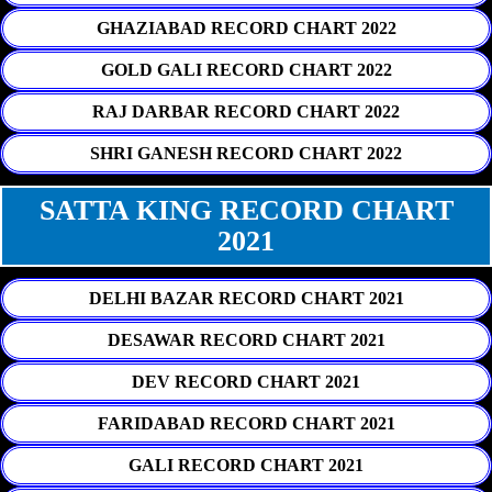
GHAZIABAD RECORD CHART 2022
GOLD GALI RECORD CHART 2022
RAJ DARBAR RECORD CHART 2022
SHRI GANESH RECORD CHART 2022
SATTA KING RECORD CHART
2021
DELHI BAZAR RECORD CHART 2021
DESAWAR RECORD CHART 2021
DEV RECORD CHART 2021
FARIDABAD RECORD CHART 2021
GALI RECORD CHART 2021