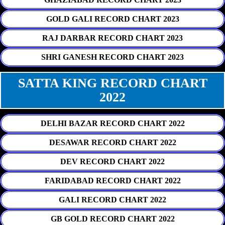
GOLD GALI RECORD CHART 2023
RAJ DARBAR RECORD CHART 2023
SHRI GANESH RECORD CHART 2023
SATTA KING RECORD CHART
2022
DELHI BAZAR RECORD CHART 2022
DESAWAR RECORD CHART 2022
DEV RECORD CHART 2022
FARIDABAD RECORD CHART 2022
GALI RECORD CHART 2022
GB GOLD RECORD CHART 2022